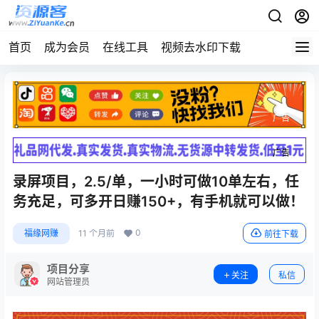
首页
成为会员
在线工具
视频去水印下载
广告
广告
录屏项目，2.5/单，一小时可做10单左右，任
务充足，可多开日赚150+，有手机就可以做！
0
福缘网赚
11 个月前
前往下载
项目分享
关注
私信
网站管理员