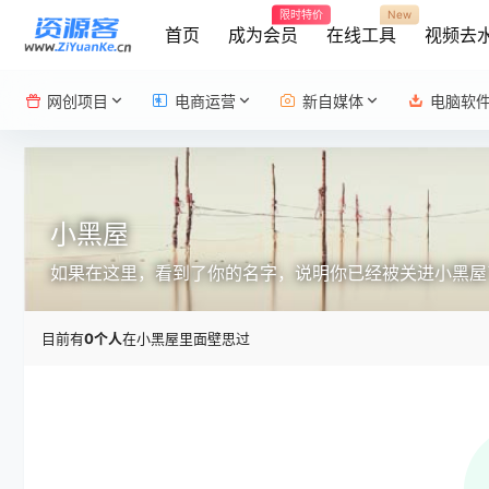
限时特价
New
首页
成为会员
在线工具
视频去
网创项目
电商运营
新自媒体
电脑软
小黑屋
如果在这里，看到了你的名字，说明你已经被关进小黑屋
目前有
0个人
在小黑屋里面壁思过