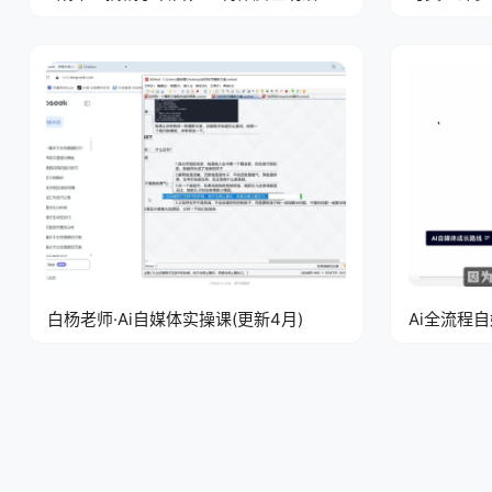
系视频七天涨粉10万＋，一部手机即可操
作（附变现思路）
白杨老师·Ai自媒体实操课(更新4月)
Ai全流程