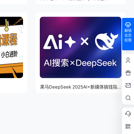
解锁
会员
权限
黑马DeepSeek 2025AI+新媒体搞钱指
南