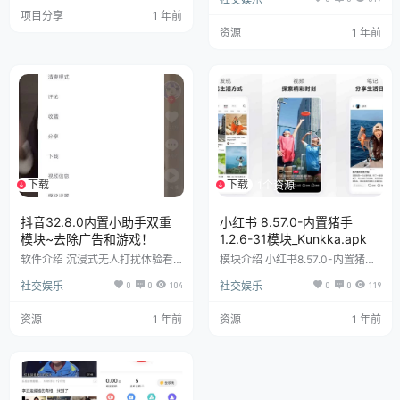
权限，用户可以放心使用，同时，
常见问题 1.国际版安装后默认是英
项目分享
1 年前
这款软件的使用方法非常简单，用
语界面，如何切换简体中文界面？
户只需打开快手极速版以及该软件
资源
1 年前
Profile (我的)-设置-App Languag
客户端，然后进行相应的设置，接
e (应用语言)-中文简体 2.碰到无法
着便可以全自动刷短视频了。此
登陆，获取验证码提示使用太频繁
外，用户还可以设置开始、停止时
该怎么解决？ 安装 Adguard，打
间，简直不要太良心了。 软件截
开设置->DNS过滤-DNS请求拦
图
截-关闭 …
下载
下载
1个资源
1个资源
抖音32.8.0内置小助手双重
小红书 8.57.0-内置猪手
模块~去除广告和游戏！
1.2.6-31模块_Kunkka.apk
软件介绍 沉浸式无人打扰体验看
模块介绍 小红书8.57.0-内置猪手
美女帅哥的一天 【软件介绍】内
1.2.6-31模块_Kunkka.apk在小红
社交娱乐
0
0
104
社交娱乐
0
0
119
置了抖音的双模块 可以无水印下
书官方版本基础上进行了拓展，内
载视频 沉浸式观看视频~潮流音
置特定模块后拥有更多功能。用户
乐、搭配舞蹈、表演等内容形式，
不仅能像在官方版一样浏览海量生
资源
1 年前
资源
1 年前
还有超多原创特效、滤镜、场景切
活分享内容，还可借助拓展模块实
换等，帮你打造刷爆朋友圈的魔性
现如自动签到、去除部分限制等功
短视频！脑洞有多大，舞台就有多
能，为用户提供更个性化、便捷的
大！好玩的人都在这里！【软件名
使用体验，满足用户多样化的社交
称】抖音 【软件大小】289 【软
和内容浏览需求。 模块截图