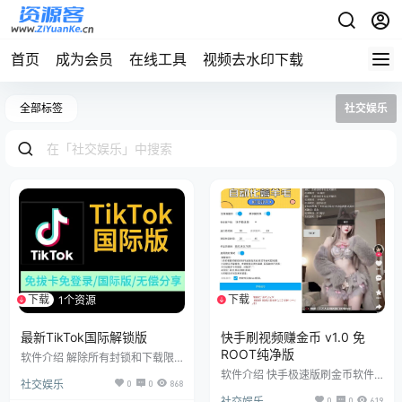
首页
成为会员
在线工具
视频去水印下载
全部标签
社交娱乐
下载
下载
1个资源
1个资源
最新TikTok国际解锁版
快手刷视频赚金币 v1.0 免
ROOT纯净版
软件介绍 解除所有封锁和下载限
制，国内免拔卡，去除了广告，下
软件介绍 快手极速版刷金币软件
社交娱乐
0
0
868
载视频无水印（TikTok去水
不会报毒、没有广告、无需ROOT
印），可以自定义地区的国际版。
社交娱乐
0
0
619