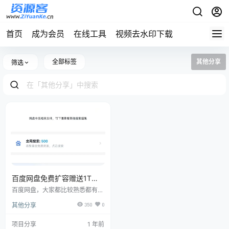
首页
成为会员
在线工具
视频去水印下载
全部标签
其他分享
筛选
百度网盘免费扩容赠送1T空
间，每个月都可以领！
百度网盘，大家都比较熟悉都有用
过网盘的经验，那我就不废话了。
其他分享
350
0
很多人还不知道，百度网盘其实能
免费扩容1T的，而且每个月都能
扩容一次。无需任何条件，每月都
项目分享
1 年前