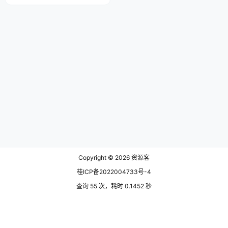
有机会领取一次，领取成功后，空
间将自动充值至您的账户中。虽然
您可能暂时不需要如此大的空间，
但拥有它总是以备不时之需，让您
在需要时能够轻松应对各种存储需
求。别错过这个实用的福利，让您
的百度网盘空间更加充裕吧！ 第
一步： 打开百度网盘APP->我…
Copyright © 2026
资源客
桂ICP备2022004733号-4
查询 55 次，耗时 0.1452 秒