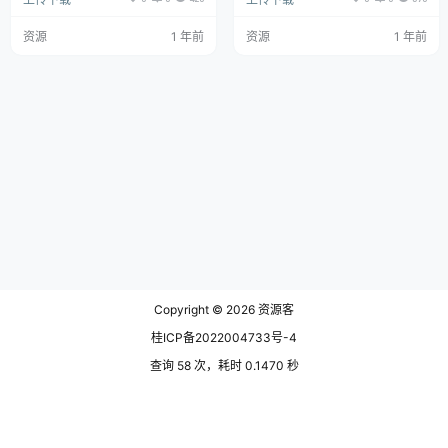
进行无限速的下载体验，整个过程
能、稳定性能和友好界面于一身的
也是没有任何的广告和收费情况
视频下载工具。无论您是日常保存
的，让你的使用更加自由，用户可
短视频，还是专业下载高清视频，
资源
1 年前
资源
1 年前
以复制各种格式的链接进行下载，
该应用都能满足您的需求。其快
简单的操作就能开启。 功能：1、
速、便捷、安全的特点，使其成为
支持20条下载线路，如果缓存的
每位安卓用户设备中的必备工具。
慢了，我们可以随意切换其他线
功能：可以使用内置浏览器浏览视
路，非常人性化! 2、粘贴你的慈力
频 * 可以使用内置播放器离线播放
链接后，点击下载，即可全速下
视频 * 支持所有下载格式，mp3,
载，操作不要太简单! 3、下载速
m4a, mp4, m4v, mov, …
度在7-10mb/s之间，某雷开会
员…
Copyright © 2026
资源客
桂ICP备2022004733号-4
查询 58 次，耗时 0.1470 秒