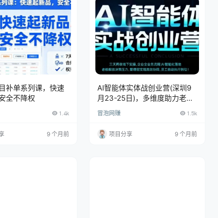
目补单系列课，快速
AI智能体实体战创业营(深圳9
安全不降权
月23-25日)，多维度助力老
板、管理层、员工提升效能
1.4k
冒泡网赚
1.5k
享
9 个月前
项目分享
9 个月前