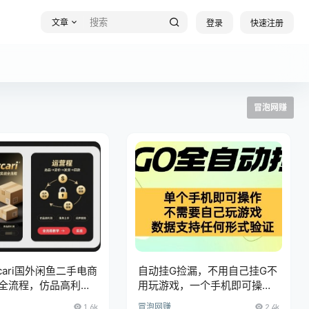
文章
登录
快速注册
冒泡网赚
cari国外闲鱼二手电商
自动挂G捡漏，不用自己挂G不
全流程，仿品高利
用玩游戏，一个手机即可操
上手，闷声搞钱
作，新手小白轻松月入1W+
1.6k
冒泡网赚
2.4k