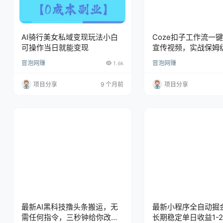
AI骑行美女私域变现玩法小白
Coze扣子工作流一
可操作当日就能变现
宣传视频，实战保姆
程
冒泡网赚
1.6k
冒泡网赚
项目分享
9 个月前
项目分享
最新AI黑科技撸头条搬运，无
最新小程序全自动掘
需任何指令，三秒钟给你改头
长期稳定单日收益1-