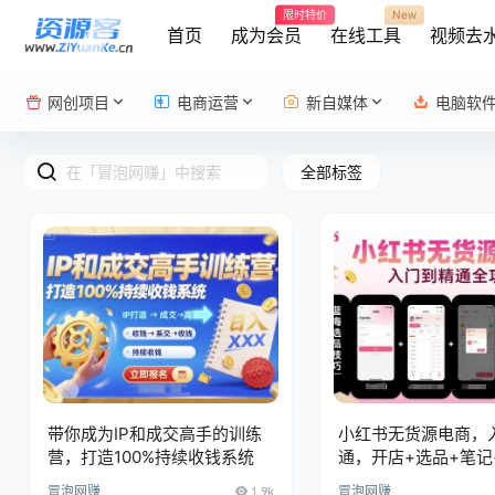
限时特价
New
首页
成为会员
在线工具
视频去
网创项目
电商运营
新自媒体
电脑软
全部标签
带你成为IP和成交高手的训练
小红书无货源电商，
营，打造100%持续收钱系统
通，开店+选品+笔记
道+内容
冒泡网赚
1.9k
冒泡网赚