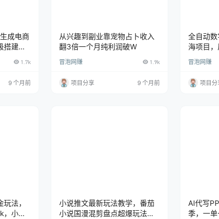
键生成电商
从兴趣到副业靠宠物占卜收入
全自动数
级搭建教
翻3倍一个月纯利润破W
海项目，
副业，单
1.7k
冒泡网赚
1.9k
冒泡网赚
9 个月前
项目分享
9 个月前
项目分
金玩法，
小说推文最新玩法教学，番茄
AI代写P
2k，小白
小说国漫混剪盘点超爆玩法，
季，一单