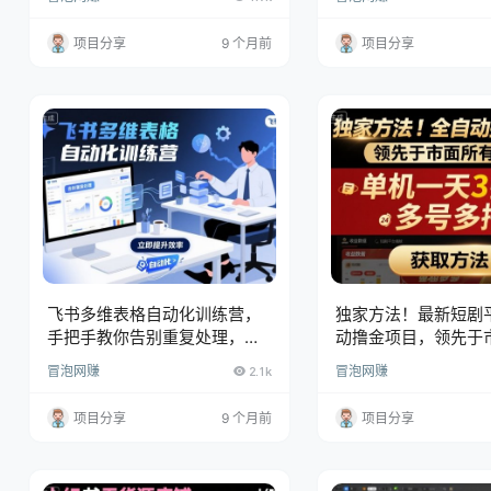
项目分享
9 个月前
项目分享
飞书多维表格自动化训练营，
独家方法！最新短剧
手把手教你告别重复处理，用
动撸金项目，领先于
多维表格开启高效办公新模式
挂G项目，单机一天3
冒泡网赚
2.1k
冒泡网赚
号多撸【揭秘】
项目分享
9 个月前
项目分享