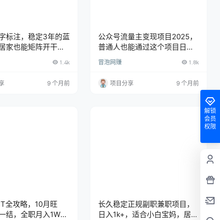
字标注，稳定3年的蓝
公众号流量主变现项目2025，
居家也能矩阵开干的
普通人也能通过这个项目日入
机日入3张+【揭秘】
四位数(更新)
1.4k
冒泡网赚
1.8k
享
9 个月前
项目分享
9 个月前
解锁
会员
权限
PT全攻略，10月旺
长久稳定正规副职兼职项目，
一结，全职月入1W，
日入1k+，适合小白宝妈，居家