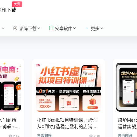
免费
水印下载
件
源码下载
安卓软件
更多
入门到精
小红书虚拟项目特训课，帮你
煤炉Mer
+剪辑+赛
从0到1打造稳定盈利的店铺，
运营实战
抓住流量红利(更新9月)
润，简单
2.1k
冒泡网赚
2.1k
冒泡网赚