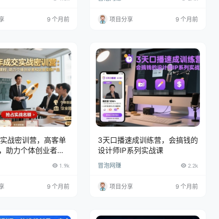
【揭秘】
享
9 个月前
项目分享
9 个月前
交实战密训营，高客单
3天口播速成训练营，会搞钱的
，助力个体创业者和
设计师IP系列实战课
产品
1.9k
冒泡网赚
2.2k
享
9 个月前
项目分享
9 个月前