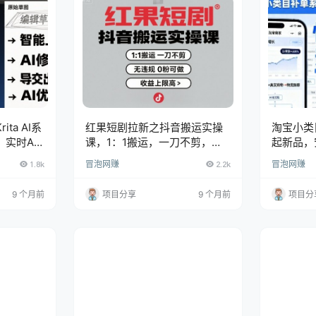
ta AI系
红果短剧拉新之抖音搬运实操
淘宝小类
实时AI
课，1：1搬运，一刀不剪，无
起新品，
违规，0粉可做，收益上限高
1.8k
冒泡网赚
2.2k
冒泡网赚
9 个月前
项目分享
9 个月前
项目分