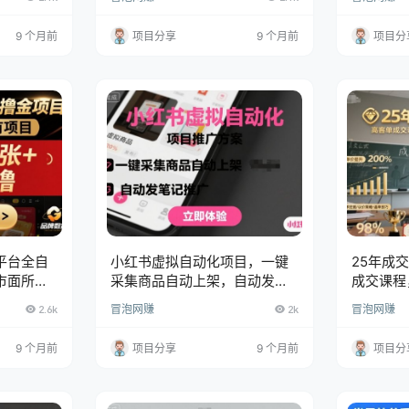
9 个月前
项目分享
9 个月前
项目分
平台全自
小红书虚拟自动化项目，一键
25年成
市面所有
采集商品自动上架，自动发笔
成交课程
张+，多
记推广
企业卖爆
2.6k
冒泡网赚
2k
冒泡网赚
9 个月前
项目分享
9 个月前
项目分