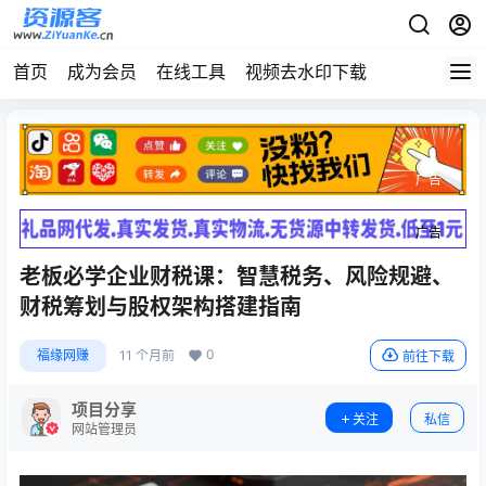
首页
成为会员
在线工具
视频去水印下载
广告
广告
老板必学企业财税课：智慧税务、风险规避、
财税筹划与股权架构搭建指南
0
福缘网赚
11 个月前
前往下载
项目分享
关注
私信
网站管理员