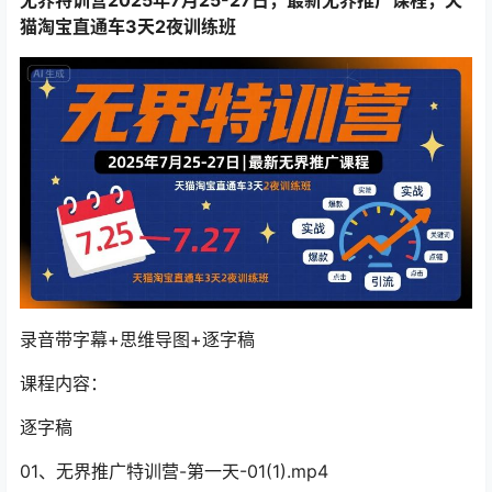
猫淘宝直通车3天2夜训练班
录音带字幕+思维导图+逐字稿
课程内容：
逐字稿
01、无界推广特训营-第一天-01(1).mp4