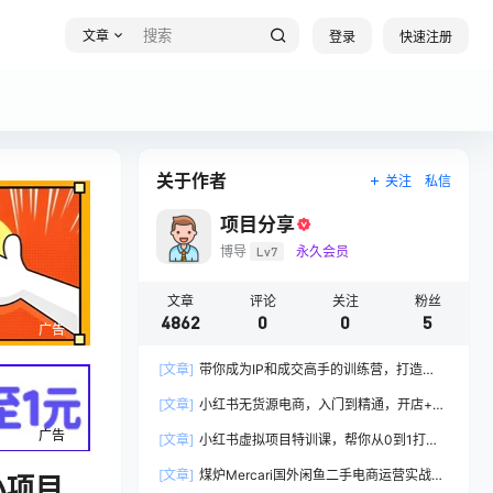
文章
登录
快速注册
关于作者
关注
私信
项目分享
博导
Lv7
永久会员
文章
评论
关注
粉丝
4862
0
0
5
广告
[文章]
带你成为IP和成交高手的训练营，打造
100%持续收钱系统
[文章]
小红书无货源电商，入门到精通，开店+选
品+笔记+剪辑+赛道+内容
广告
[文章]
小红书虚拟项目特训课，帮你从0到1打造
稳定盈利的店铺，抓住流量红利(更新9月)
[文章]
煤炉Mercari国外闲鱼二手电商运营实战全
小项目