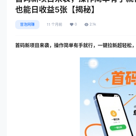
也能日收益5张【揭秘】
0
2.1k
冒泡网赚
11 个月前
首码新项目来袭，操作简单有手就行，一键拉新超轻松，