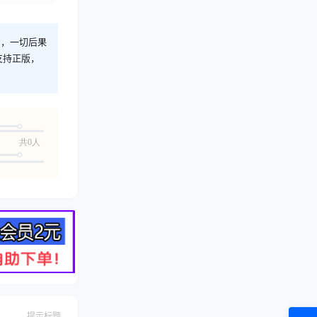
则，一切后果
支持正版，
共0人
提示标题