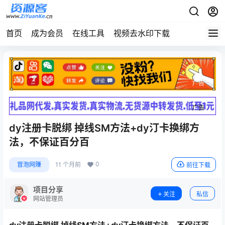
首页
成为会员
在线工具
视频去水印下载
广告
广告
dy注册卡脱绑 掉线SM方法+dy汀卡换绑方
法，不保证百分百
0
冒泡网赚
11 个月前
前往下载
项目分享
关注
私信
网站管理员
dy注册卡脱绑 掉线SM方法+dy汀卡换绑方法，不保证百