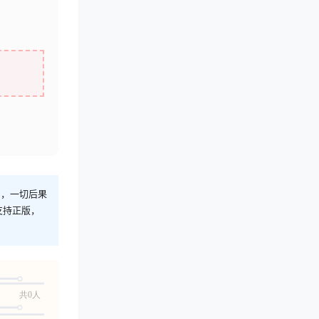
则，一切后果
支持正版，
共0人