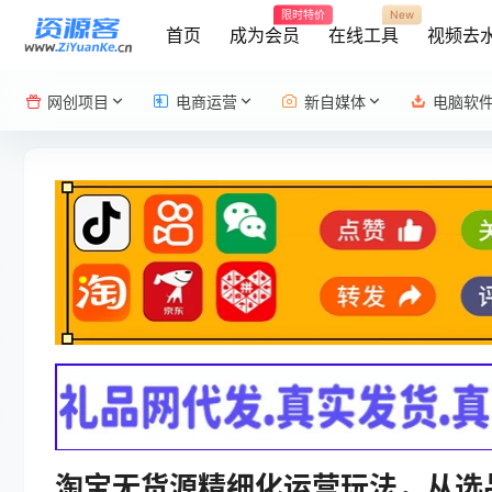
限时特价
New
首页
成为会员
在线工具
视频去
网创项目
电商运营
新自媒体
电脑软
淘宝无货源精细化运营玩法，从选