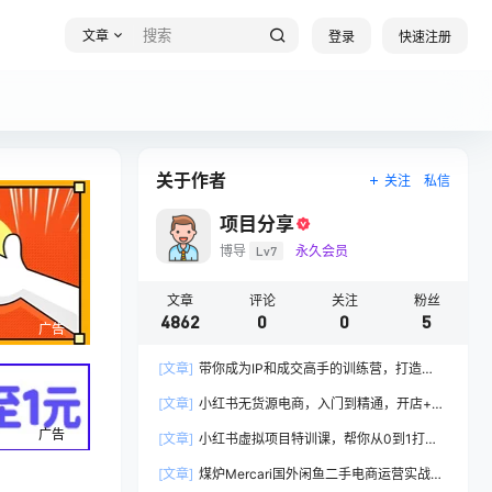
文章
登录
快速注册
关于作者
关注
私信
项目分享
博导
Lv7
永久会员
文章
评论
关注
粉丝
4862
0
0
5
广告
[文章]
带你成为IP和成交高手的训练营，打造
100%持续收钱系统
[文章]
小红书无货源电商，入门到精通，开店+选
品+笔记+剪辑+赛道+内容
广告
[文章]
小红书虚拟项目特训课，帮你从0到1打造
稳定盈利的店铺，抓住流量红利(更新9月)
[文章]
煤炉Mercari国外闲鱼二手电商运营实战全