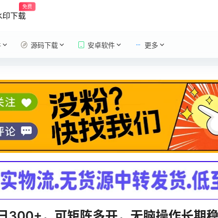
免费
水印下载
件
源码下载
安卓软件
更多
日300+，可矩阵多开，无脑操作长期