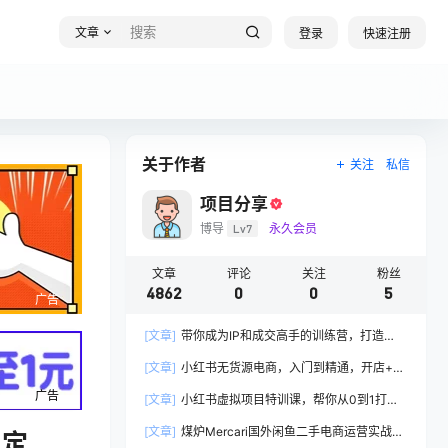
文章
登录
快速注册
关于作者
关注
私信
项目分享
博导
Lv7
永久会员
文章
评论
关注
粉丝
4862
0
0
5
广告
[文章]
带你成为IP和成交高手的训练营，打造
100%持续收钱系统
[文章]
小红书无货源电商，入门到精通，开店+选
品+笔记+剪辑+赛道+内容
广告
[文章]
小红书虚拟项目特训课，帮你从0到1打造
稳定盈利的店铺，抓住流量红利(更新9月)
[文章]
煤炉Mercari国外闲鱼二手电商运营实战全
稳定