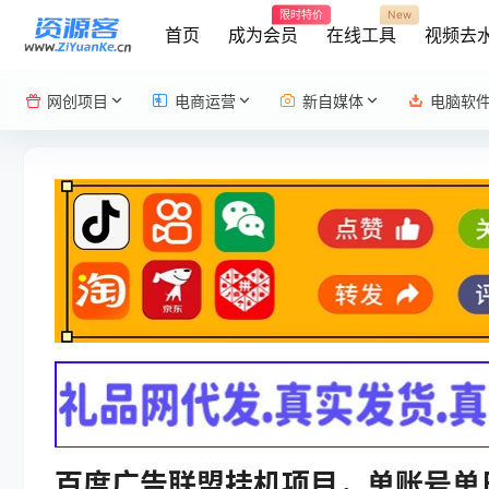
限时特价
New
首页
成为会员
在线工具
视频去
网创项目
电商运营
新自媒体
电脑软
百度广告联盟挂机项目，单账号单