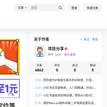
文章
登录
快速注册
关于作者
关注
私信
项目分享
博导
Lv7
永久会员
文章
评论
关注
粉丝
4862
0
0
5
广告
[文章]
带你成为IP和成交高手的训练营，打造
100%持续收钱系统
[文章]
小红书无货源电商，入门到精通，开店+选
品+笔记+剪辑+赛道+内容
广告
[文章]
小红书虚拟项目特训课，帮你从0到1打造
稳定盈利的店铺，抓住流量红利(更新9月)
[文章]
煤炉Mercari国外闲鱼二手电商运营实战全
定位等