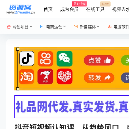
限时特价
New
首页
成为会员
在线工具
视频去
网创项目
电商运营
新自媒体
电脑软
抖音短视频认知课，从趋势风口、