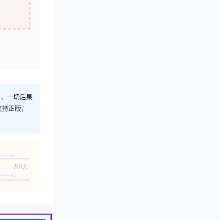
则，一切后果
支持正版，
共0人