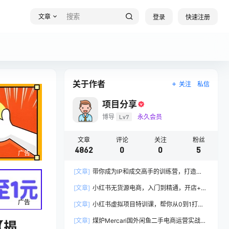
文章
登录
快速注册
关于作者
关注
私信
项目分享
博导
Lv7
永久会员
文章
评论
关注
粉丝
4862
0
0
5
广告
[文章]
带你成为IP和成交高手的训练营，打造
100%持续收钱系统
[文章]
小红书无货源电商，入门到精通，开店+选
品+笔记+剪辑+赛道+内容
广告
[文章]
小红书虚拟项目特训课，帮你从0到1打造
稳定盈利的店铺，抓住流量红利(更新9月)
[文章]
煤炉Mercari国外闲鱼二手电商运营实战全
【揭