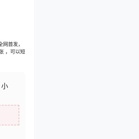
全网首发，
张 ，可以短
，小