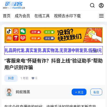
首页
成为会员
在线工具
视频去水印下载
广告
广告
“客服来电”怀疑有诈？抖音上线“验证助手”帮助
用户识别诈骗
0
抖音
1 年前
蚂蚁雅黑
关注
私信
在这个信息爆炸的时代，诈骗手法如同病毒般不断变异，