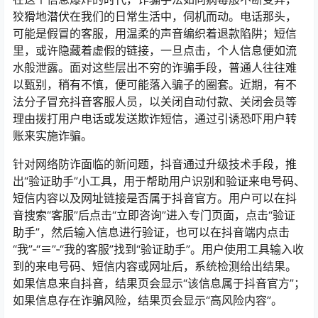
狡猾地潜伏在我们的日常生活中，伺机而动。电话那头，
可能是假冒的客服，用温柔的声音编织着退款陷阱；短信
里，或许隐藏着虚假的链接，一旦点击，个人信息便如流
水般泄露。面对这些层出不穷的诈骗手段，普通人往往难
以甄别，稍有不慎，便可能落入骗子的圈套。近期，有不
法分子冒充抖音客服人员，以关闭自动付款、关闭会员等
理由拨打用户电话或发送欺诈短信，通过引诱恐吓用户转
账来实施诈骗。
针对网络防诈面临的新问题，抖音通过升级技术手段，推
出“验证助手”小工具，用于帮助用户识别和验证来电号码、
短信内容以及网址链接是否属于抖音官方。用户可以在抖
音搜索“客服”后点击“立即咨询”进入专门页面，点击“验证
助手”，然后输入信息进行验证，也可以在抖音端内点击
“我”-“≡”-“我的客服”找到“验证助手”。用户使用工具输入收
到的来电号码、短信内容或网址后，系统检测给出结果。
如果信息来自抖音，结果页会显示“该信息属于抖音官方”；
如果信息存在诈骗风险，结果页会显示“高风险内容”。