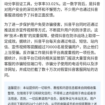
动分享验证工具，分享率33.02%。这一数字背后，是抖音
对用户安全的深切关怀和不懈努力，不少用户也通过抖音
客服进线给予了抖音正面反馈。
为了进一步保护用户免受诈骗侵害，抖音平台同时还通过
推送反诈宣传视频等方式，不断提升用户的防诈意识。这
种“技术+教育”的双重保障，使得抖音在防诈战场上取得一
定成效。据统计，抖音平台每天会通过电话、短信、站内
信、宣传视频等提醒超过70000名易受骗用户，防止他们
上当受骗。反诈骗工作是抖音平台高度重视的一项任务。
据统计，抖音平台已经向相关监管部门报送大量冒充抖音
客服的诈骗短信端口号、诈骗分子使用的电话号码以及涉
诈网址，并成功拦截了数十万次对假冒抖音客服网址的访
问。
温馨提示：本站提供的一切软件、教程和内容信息都来自网络收集
整理，仅限用于学习和研究目的；不得将上述内容用于商业或者非
法用途，否则，一切后果请用户自负，版权争议与本站无关。用户
必须在下载后的24个小时之内，从您的电脑或手机中彻底删除上述