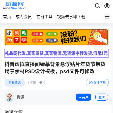
首页
成为会员
在线工具
视频去水印下载
广告
广告
抖音虚拟直播间绿幕背景悬浮贴片年货节带货
场景素材PSD设计模板，psd文件可修改
0
剪辑资源
1 年前
前往下载
资源
关注
私信
资源介绍