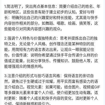
1.简洁明了，突出亮点基本信息：简要介绍自己的姓名、年
龄和地区，这些信息有助于建立初步的认知。爱好与特
长：明确列出自己的兴趣爱好和特长技能，尤其是与快手
内容创作相关的部分，如舞蹈、唱歌、绘画、搞笑等，这
些能吸引对同类内容感兴趣的观众。
2.强调个人特色与价值独特卖点：思考并提炼出自己的独
特之处，无论是个人风格、创作理念还是某种特别的技
能，用简短有力的语言表达出来，让观众一眼就能记住
你。价值传递：说明你希望通过快手平台传递什么样的价
值或正能量，比如分享快乐、传播知识、鼓励他人等，这
能增强观众的情感共鸣。
3.注意介绍的形式与技巧语言风格：保持语言的亲切自
然，避免过于生硬或过于炫耀，用平实而富有感染力的语
言介绍自己。视觉元素：如果可能，结合图片、视频或GIF
等多媒体元素来丰富个人介绍，使介绍更加生动有趣。适
时更新：随着个人成长和快手内容的变化，适时更新个人
介绍，保持新鲜感和吸引力。