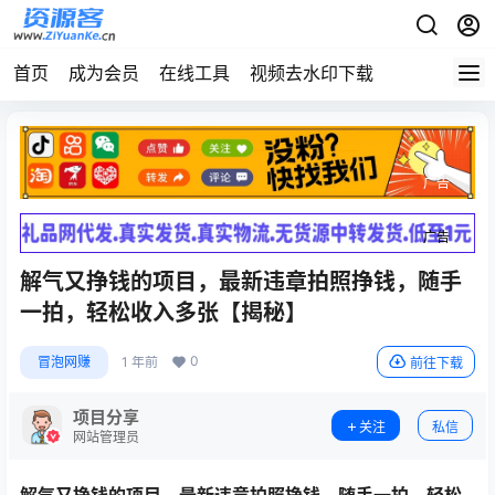
首页
成为会员
在线工具
视频去水印下载
广告
广告
解气又挣钱的项目，最新违章拍照挣钱，随手
一拍，轻松收入多张【揭秘】
0
冒泡网赚
1 年前
前往下载
项目分享
关注
私信
网站管理员
解气又挣钱的项目，最新违章拍照挣钱，随手一拍，轻松