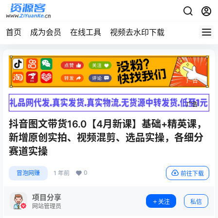
首页
成为会员
在线工具
视频去水印下载
广告
广告
抖音图文带货16.0【4月新课】基础+精英课，
新增原创实拍、视频混剪、选品实操，各细分
赛道实操
0
冒泡网赚
1 年前
前往下载
项目分享
关注
私信
网站管理员