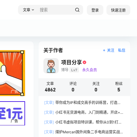
文章
登录
快速注册
关于作者
关注
私信
项目分享
博导
Lv7
永久会员
文章
评论
关注
粉丝
4862
0
0
5
广告
[文章]
带你成为IP和成交高手的训练营，打造
100%持续收钱系统
[文章]
小红书无货源电商，入门到精通，开店+选
品+笔记+剪辑+赛道+内容
广告
[文章]
小红书虚拟项目特训课，帮你从0到1打造
稳定盈利的店铺，抓住流量红利(更新9月)
[文章]
煤炉Mercari国外闲鱼二手电商运营实战全