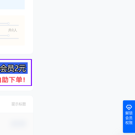
共0人
提示标题
解锁
会员
权限
确认修改