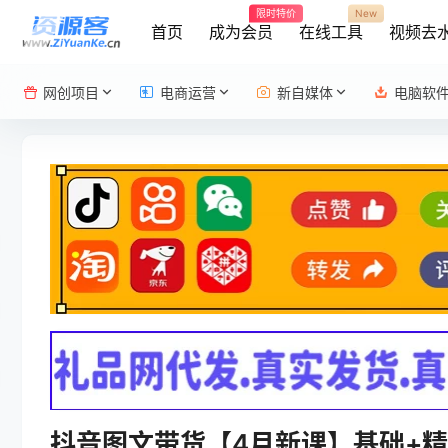
限时特价
New
首页
成为会员
在线工具
视频去
网创项目
电商运营
新自媒体
电脑软
抖音图文带货【4月新课】基础+精