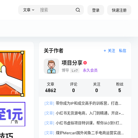
文章
登录
快速注册
关于作者
关注
私信
项目分享
博导
Lv7
永久会员
文章
评论
关注
粉丝
4862
0
0
5
广告
[文章]
带你成为IP和成交高手的训练营，打造
100%持续收钱系统
[文章]
小红书无货源电商，入门到精通，开店+选
品+笔记+剪辑+赛道+内容
广告
[文章]
小红书虚拟项目特训课，帮你从0到1打造
稳定盈利的店铺，抓住流量红利(更新9月)
[文章]
煤炉Mercari国外闲鱼二手电商运营实战全
技巧