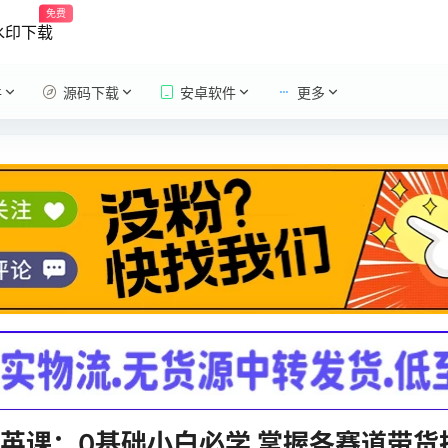
免费
水印下载
件
源码下载
安卓软件
更多
英课：0基础小白必学 掌握各赛道带货