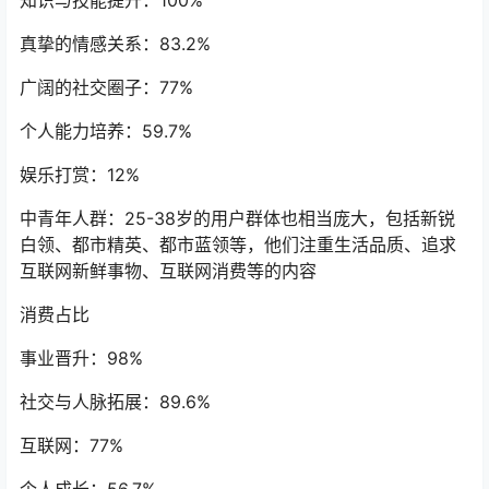
知识与技能提升：100%
真挚的情感关系：83.2%
广阔的社交圈子：77%
个人能力培养：59.7%
娱乐打赏：12%
中青年人群：25-38岁的用户群体也相当庞大，包括新锐
白领、都市精英、都市蓝领等，他们注重生活品质、追求
互联网新鲜事物、互联网消费等的内容
消费占比
事业晋升：98%
社交与人脉拓展：89.6%
互联网：77%