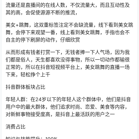
流量还是直播间的在线人数，不仅流量大，而且互动性及
其的高，会促使源源不断的推流，
美女+跳舞，这双重标签注定不会缺流量，线下看到美女跳
舞，会停下来观望一番，线上看到美女跳舞，手指也会不
自主的停下刷屏的动作，仔细欣赏
从而形成有钱者打赏一下，无钱者捧一下人气场，因为我
们都是俗人，天生都喜欢没得事物，所以一切动作都输很
正常的，所以在抖音短视频平台上，美女跳舞的直播一场
下来，轻松挣个上千
抖音群体板块占比
年轻人群：在24岁以下的年轻人这个群体中，他们是抖音
用户中的最大群体，他们追求时尚、恋爱、美食等内容，
对新鲜事物接受度高，是抖音上最活跃的用户之一
消费占比