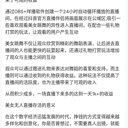
来了可观的收益
通过OBS+咩播软件创建一个24小时自动循环播放的直播
间，在经过抖音官方直播伴侣将画面展示在公域区;吸引一
些喜欢观看美女跳舞的异性进入直播间，在配合一些礼物
打赏的玩法，让观看的用户产生互动
美女跳舞不仅让观众欣赏到精彩的舞蹈表演，让后进去直
播间的人也能更快的玩耍起来，还通过礼物打赏玩法增加
了观众与主播之间的互动
观众可以通过赠送礼物来表达对舞蹈的喜爱和支持，而主
播则可以通过收到的礼物获得收益。这种玩法不仅提高了
直播间的活跃度，也为主播带来了可观的收入
从而积少成多，一场直播下来多的达到一天1k+的收益
美女无人直播存活的意义
在这个数字经济迅猛发展的时代，挣钱的方式变得越来越
多样化和创意化，你是否曾想过，不需要真人出镜，就能