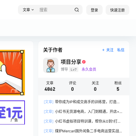
文章
登录
快速注册
关于作者
关注
私信
项目分享
博导
Lv7
永久会员
文章
评论
关注
粉丝
4862
0
0
5
广告
[文章]
带你成为IP和成交高手的训练营，打造
100%持续收钱系统
[文章]
小红书无货源电商，入门到精通，开店+选
品+笔记+剪辑+赛道+内容
广告
[文章]
小红书虚拟项目特训课，帮你从0到1打造
稳定盈利的店铺，抓住流量红利(更新9月)
[文章]
煤炉Mercari国外闲鱼二手电商运营实战全