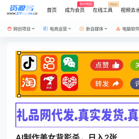
限时特价
New
首页
成为会员
在线工具
视频去
网创项目
电商运营
新自媒体
电脑软
AI制作美女背影杀，日入2张