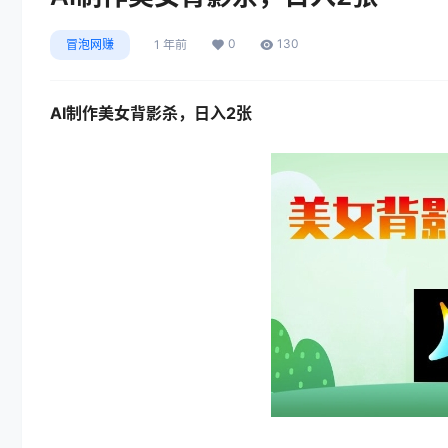
0
130
冒泡网赚
1 年前
AI制作美女背影杀，日入2张