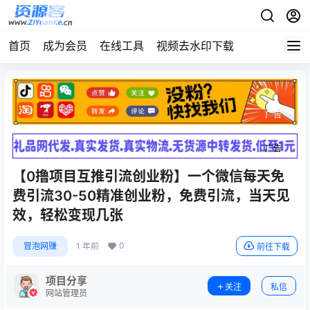
首页
成为会员
在线工具
视频去水印下载
广告
广告
【0撸项目互推引流创业粉】一个微信每天免
费引流30-50精准创业粉，免费引流，当天见
效，轻松变现几张
0
冒泡网赚
1 年前
前往下载
项目分享
关注
私信
网站管理员