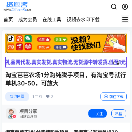
首页
成为会员
在线工具
视频去水印下载
广告
广告
淘宝芭芭农场1分购纯脱手项目，有淘宝号就行
单机30-50，可放大
0
冒泡网赚
1 年前
前往下载
项目分享
关注
私信
网站管理员
淘宝芭芭农场1分购纯脱手项目，有淘宝号就行单机30-