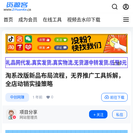
首页
成为会员
在线工具
视频去水印下载
广告
广告
淘系改版新品布局流程，无界推广工具拆解，
全店动销实操策略
0
中创网赚
1 年前
前往下载
项目分享
关注
私信
网站管理员