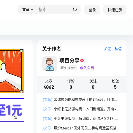
文章
登录
快速注册
关于作者
关注
私信
项目分享
博导
Lv7
永久会员
文章
评论
关注
粉丝
4862
0
0
5
广告
[文章]
带你成为IP和成交高手的训练营，打造
100%持续收钱系统
[文章]
小红书无货源电商，入门到精通，开店+选
品+笔记+剪辑+赛道+内容
广告
[文章]
小红书虚拟项目特训课，帮你从0到1打造
稳定盈利的店铺，抓住流量红利(更新9月)
[文章]
煤炉Mercari国外闲鱼二手电商运营实战全
...