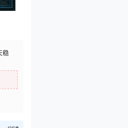
天稳
则，一切后果