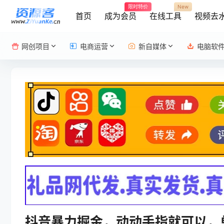
限时特价
New
首页
成为会员
在线工具
视频去
网创项目
电商运营
新自媒体
电脑软
抖音暴力掘金，动动手指就可以，单机