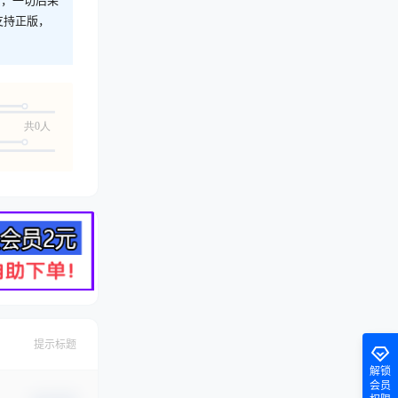
支持正版，
共0人
提示标题
解锁
会员