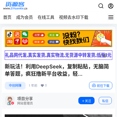
首页
成为会员
在线工具
视频去水印下载
广告
广告
新玩法！利用DeepSeek，复制粘贴，无脑简
单答题，疯狂撸新平台收益，轻...
0
中创网赚
1 年前
前往下载
项目分享
关注
私信
网站管理员