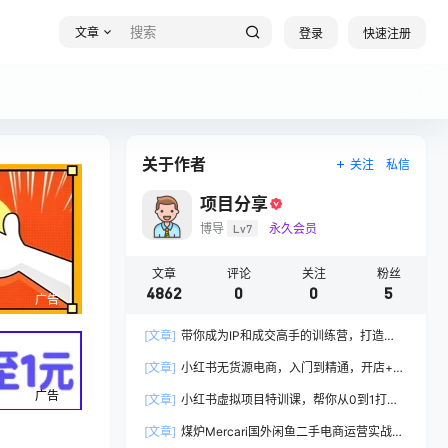
文章
登录
快速注册
关于作者
关注
私信
项目分享
博导
Lv7
永久会员
文章
评论
关注
粉丝
4862
0
0
5
广告
[文章]
带你成为IP和成交高手的训练营，打造
100%持续收钱系统
[文章]
小红书无货源电商，入门到精通，开店+选
品+笔记+剪辑+赛道+内容
广告
[文章]
小红书虚拟项目特训课，帮你从0到1打造
稳定盈利的店铺，抓住流量红利(更新9月)
[文章]
煤炉Mercari国外闲鱼二手电商运营实战全