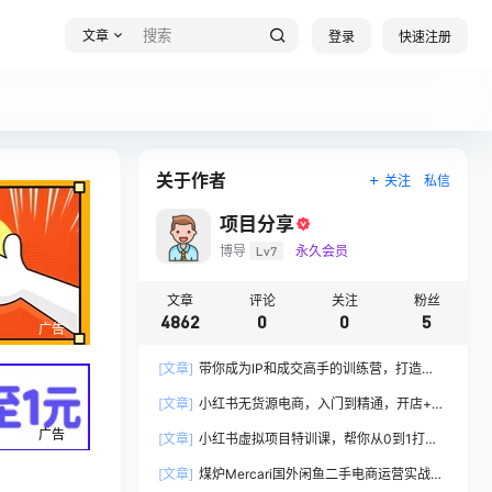
文章
登录
快速注册
关于作者
关注
私信
项目分享
博导
Lv7
永久会员
文章
评论
关注
粉丝
4862
0
0
5
广告
[文章]
带你成为IP和成交高手的训练营，打造
100%持续收钱系统
[文章]
小红书无货源电商，入门到精通，开店+选
品+笔记+剪辑+赛道+内容
广告
[文章]
小红书虚拟项目特训课，帮你从0到1打造
稳定盈利的店铺，抓住流量红利(更新9月)
[文章]
煤炉Mercari国外闲鱼二手电商运营实战全