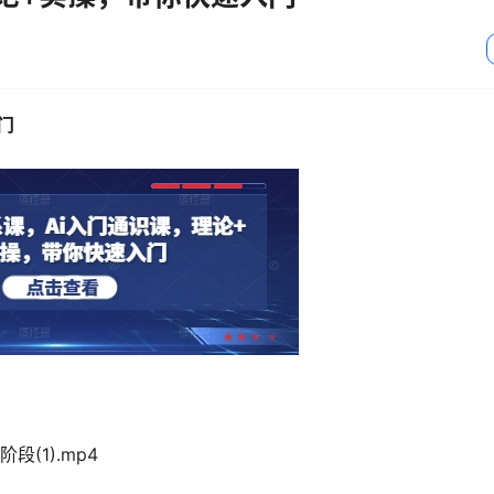
门
段(1).mp4