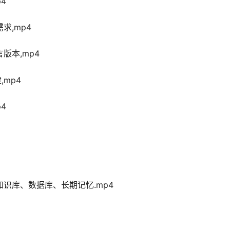
4
求,mp4
版本,mp4
,mp4
4
别?知识库、数据库、长期记忆.mp4