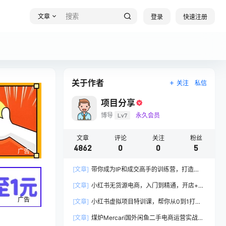
文章
登录
快速注册
关于作者
关注
私信
项目分享
博导
Lv7
永久会员
文章
评论
关注
粉丝
4862
0
0
5
广告
[文章]
带你成为IP和成交高手的训练营，打造
100%持续收钱系统
[文章]
小红书无货源电商，入门到精通，开店+选
品+笔记+剪辑+赛道+内容
广告
[文章]
小红书虚拟项目特训课，帮你从0到1打造
稳定盈利的店铺，抓住流量红利(更新9月)
[文章]
煤炉Mercari国外闲鱼二手电商运营实战全