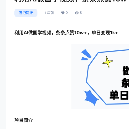
0
8
冒泡网赚
1 年前
利用AI做国学视频，条条点赞10w+，单日变现1k+
项目简介：