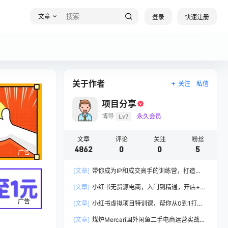
文章
登录
快速注册
关于作者
关注
私信
项目分享
博导
Lv7
永久会员
文章
评论
关注
粉丝
4862
0
0
5
广告
[文章]
带你成为IP和成交高手的训练营，打造
100%持续收钱系统
[文章]
小红书无货源电商，入门到精通，开店+选
品+笔记+剪辑+赛道+内容
广告
[文章]
小红书虚拟项目特训课，帮你从0到1打造
稳定盈利的店铺，抓住流量红利(更新9月)
[文章]
煤炉Mercari国外闲鱼二手电商运营实战全