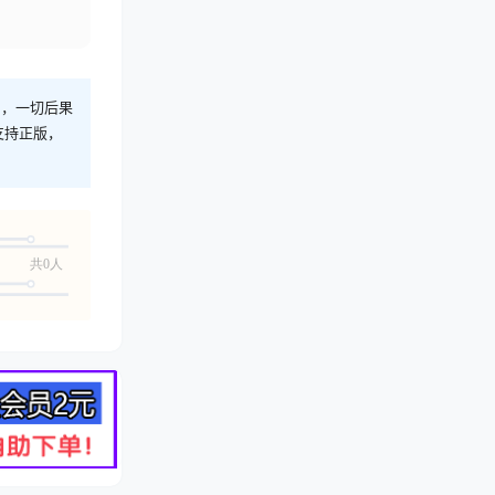
则，一切后果
支持正版，
共0人