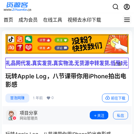
首页
成为会员
在线工具
视频去水印下载
广告
广告
玩转Apple Log，八节课带你用iPhone拍出电
影感
0
冒泡网赚
1 年前
前往下载
项目分享
关注
私信
网站管理员
玩转Apple Log，八节课带你用iPhone拍出电影感