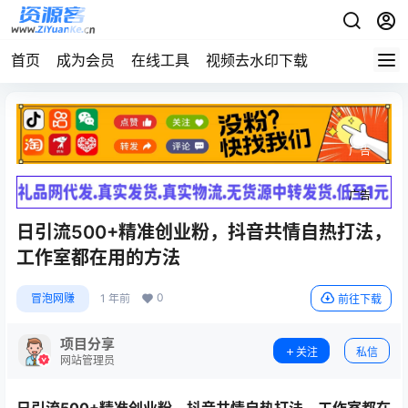
首页
成为会员
在线工具
视频去水印下载
广告
广告
日引流500+精准创业粉，抖音共情自热打法，
工作室都在用的方法
0
冒泡网赚
1 年前
前往下载
项目分享
关注
私信
网站管理员
日引流500+
精准创业粉
，抖音共情自热打法，工作室都在