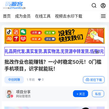
首页
成为会员
在线工具
视频去水印下载
广告
广告
批改作业也能赚钱？一小时稳定50元！0门槛
手机项目，识字就能玩！
0
中创网赚
1 年前
前往下载
项目分享
关注
私信
网站管理员