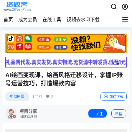
首页
成为会员
在线工具
视频去水印下载
广告
广告
AI绘画变现课，绘画风格迁移设计，掌握IP账
号运营技巧，打造爆款内容
0
中创网赚
1 年前
前往下载
项目分享
关注
私信
网站管理员