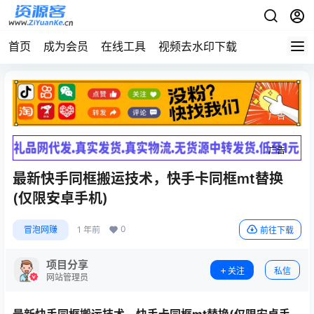
首页
成为会员
在线工具
视频去水印下载
广告
广告
最新快手同框搬运技术，快手卡同框mt替换
(仅限安卓手机)
0
冒泡网赚
1 年前
前往下载
项目分享
关注
私信
网站管理员
最新快手同框搬运技术，快手卡同框mt替换(仅限安卓手