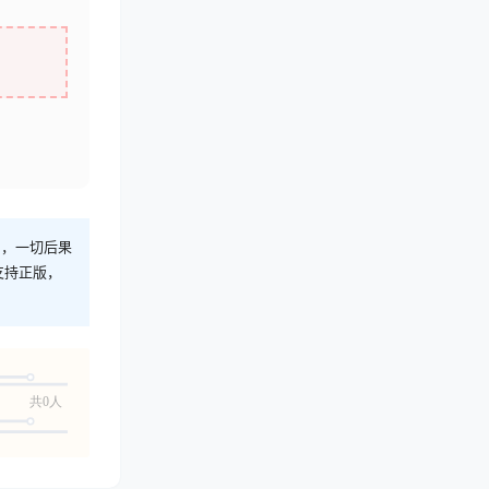
则，一切后果
支持正版，
共0人