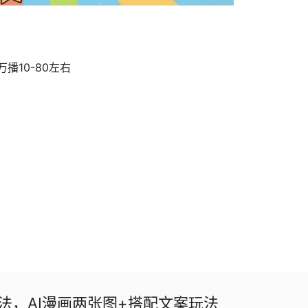
播10-80左右
法，AI漫画两张图+搭配文案玩法