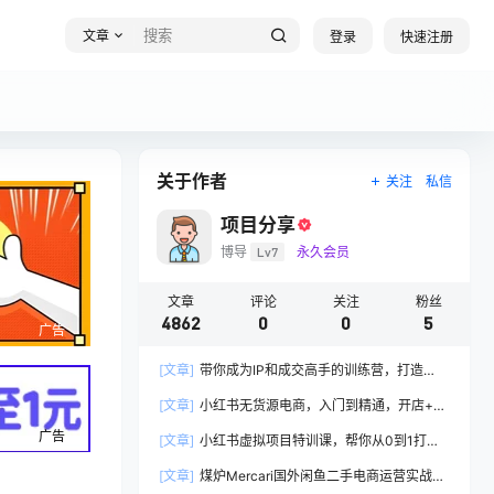
文章
登录
快速注册
关于作者
关注
私信
项目分享
博导
Lv7
永久会员
文章
评论
关注
粉丝
4862
0
0
5
广告
[文章]
带你成为IP和成交高手的训练营，打造
100%持续收钱系统
[文章]
小红书无货源电商，入门到精通，开店+选
品+笔记+剪辑+赛道+内容
广告
[文章]
小红书虚拟项目特训课，帮你从0到1打造
稳定盈利的店铺，抓住流量红利(更新9月)
[文章]
煤炉Mercari国外闲鱼二手电商运营实战全