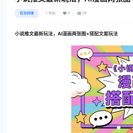
0
28
冒泡网赚
1 年前
小说推文最新玩法
，AI漫画两张图+搭配文案玩法