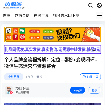
首页
成为会员
在线工具
视频去水印下载
广告
广告
个人品牌全流程拆解：定位+涨粉+变现闭环，
微信生态运营与资源整合
0
中创网赚
1 年前
前往下载
项目分享
关注
私信
网站管理员