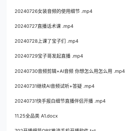
20240726女装音频的使用细节 .mp4
20240727直播话术课 .mp4
20240728上课了宝子们 .mp4
20240729宝子哥发起直播 .mp4
20240730音频剪辑+AI音频 你想怎么用怎么用 .mp4
20240731继续AI音频试听+答疑 .mp4
20240731快手报白细节直播伴侣开播 .mp4
11.25全品类 A1.docx
702开播细节OBS推流手机开播软件.txt