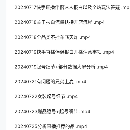
20240717快手直播伴侣达人报白以及全站玩法答疑 .mp
20240718关于报白流量扶持开店流程 .mp4
20240718全品类不挂车飞天炸 .mp4
20240719快手直播伴侣报白开播注意事项 .mp4
20240719起号细节+部分数据大屏分析 .mp4
20240721有问题的兄弟上麦 .mp4
20240722女装起号细节 .mp4
20240723爆品稳号+起号细节 .mp4
20240725分析直播推荐的品 .mp4