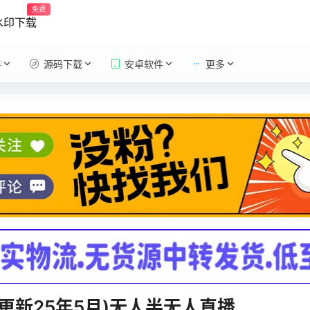
免费
水印下载
件
源码下载
安卓软件
更多
更新25年5月)无人半无人直播