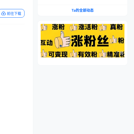
流程，仿品高利润，简单上手，闷声搞钱
Ta的全部动态
前往下载
广告