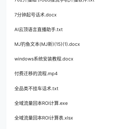
7分钟起号话术.docx
AI云顶语言直播助手.txt
MJ钓鱼文本(MJ新)(15)(1).docx
windows系统安装教程.docx
付费迁移的流程.mp4
全品类不挂车话术.txt
全域流量回本ROI计算.exe
全域流量回本ROI计算表.xlsx