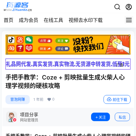
首页
成为会员
在线工具
视频去水印下载
广告
广告
手把手教学：Coze + 剪映批量生成火柴人心
理学视频的硬核攻略
0
冒泡网赚
1 年前
前往下载
项目分享
关注
私信
网站管理员
手把手教学：Coze + 剪映批量生成
火柴人心理学
视频的硬