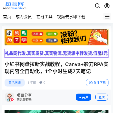
首页
成为会员
在线工具
视频去水印下载
广告
广告
小红书网盘拉新实战教程，Canva+影刀RPA实
现内容全自动化，1个小时生成7天笔记
0
冒泡网赚
1 年前
前往下载
项目分享
关注
私信
网站管理员