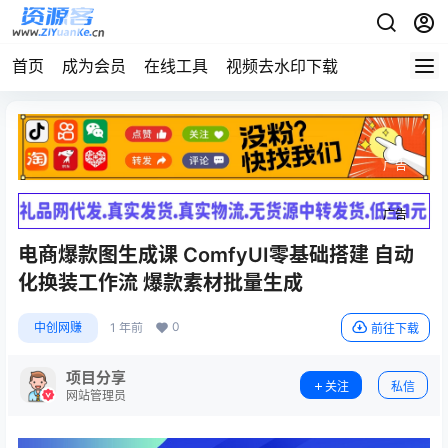
首页
成为会员
在线工具
视频去水印下载
广告
广告
电商爆款图生成课 ComfyUI零基础搭建 自动
化换装工作流 爆款素材批量生成
0
中创网赚
1 年前
前往下载
项目分享
关注
私信
网站管理员