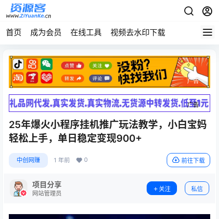
首页
成为会员
在线工具
视频去水印下载
广告
广告
25年爆火小程序挂机推广玩法教学，小白宝妈
轻松上手，单日稳定变现900+
0
中创网赚
1 年前
前往下载
项目分享
关注
私信
网站管理员