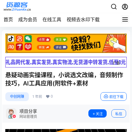
首页
成为会员
在线工具
视频去水印下载
广告
广告
悬疑动画实操课程，小说选文改编，音频制作
技巧，AI工具应用(附软件+素材
0
中创网赚
1 年前
前往下载
项目分享
关注
私信
网站管理员