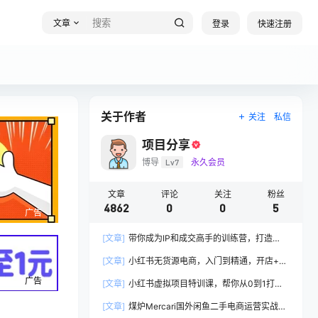
文章
登录
快速注册
关于作者
关注
私信
项目分享
博导
Lv7
永久会员
文章
评论
关注
粉丝
4862
0
0
5
广告
[文章]
带你成为IP和成交高手的训练营，打造
100%持续收钱系统
[文章]
小红书无货源电商，入门到精通，开店+选
品+笔记+剪辑+赛道+内容
广告
[文章]
小红书虚拟项目特训课，帮你从0到1打造
稳定盈利的店铺，抓住流量红利(更新9月)
[文章]
煤炉Mercari国外闲鱼二手电商运营实战全