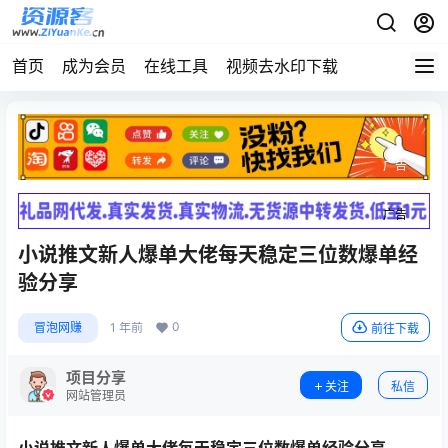
首页
成为会员
在线工具
视频去水印下载
广告
广告
小说推文新人爆单大佬每天稳定三位数爆单经
验分享
0
冒泡网赚
1 年前
前往下载
项目分享
关注
私信
网站管理员
小说推文新人爆单大佬每天稳定三位数爆单经验分享