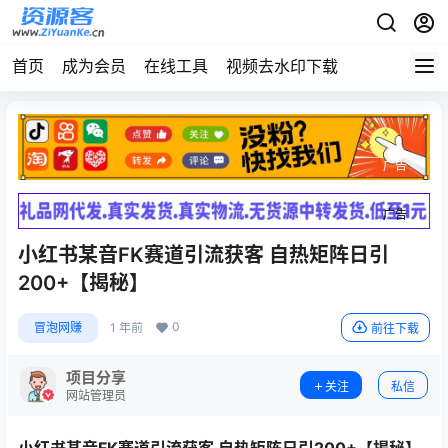
首页
成为会员
在线工具
视频去水印下载
广告
广告
小红书某音FK赛道引流获客 自热矩阵日引
200+【揭秘】
0
冒泡网赚
1 年前
前往下载
项目分享
关注
私信
网站管理员
小红书某音FK赛道引流获客 自热矩阵日引200+【揭秘】