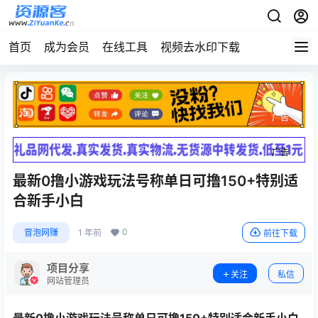
首页
成为会员
在线工具
视频去水印下载
广告
广告
最新0撸小游戏玩法号称单日可撸150+特别适
合新手小白
0
冒泡网赚
1 年前
前往下载
项目分享
关注
私信
网站管理员
最新
0撸小游戏玩法
号称单日可撸150+特别适合新手小白